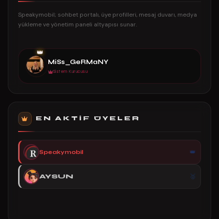
Speakymobil; sohbet portalı, üye profilleri, mesaj duvarı, medya
yükleme ve yönetim paneli altyapısı sunar.
👑
MiSs_GeRMaNY
Sistem Kurucusu
EN AKTIF ÜYELER
Speakymobil
AYSUN