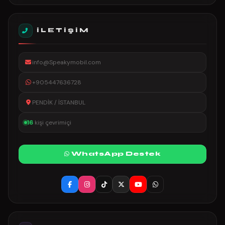
İLETIŞIM
info@Speakymobil.com
+905447636728
PENDİK / İSTANBUL
16
kişi çevrimiçi
WhatsApp Destek