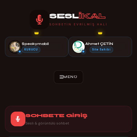
SESL
İKAL
SOHBETIN EVRILMIŞ HALI
👑
👑
Speakymobil
Ahmet ÇETİN
KURUCU
Site Sahibi
SOHBETE GİRİŞ
Sesli & görüntülü sohbet