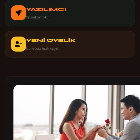
YAZILIMCI
Speakymobil
YENİ ÜYELİK
Ücretsiz hızlı kayıt