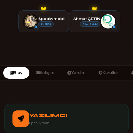
👑
👑
Speakymobil
Ahmet ÇETİN
KURUCU
Site Sahibi
Blog
İletişim
Yardım
Kurallar
YAZILIMCI
Speakymobil