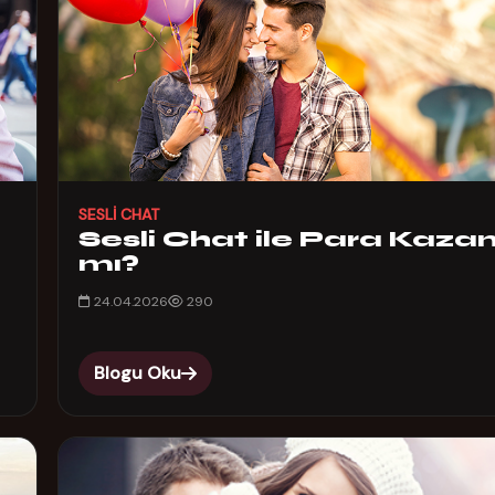
SESLI CHAT
Sesli Chat ile Para Kazanı
mı?
24.04.2026
290
Blogu Oku