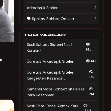
Arkadaşlık Siteleri
1
🗣️ Spekay Sohbet Odaları
1
TÜM YAZILAR
Sesli Sohbet Sistemi Nasıl
143
Kurulur?
?
Ücretsiz Arkadaşlık Siteleri
147
Ücretsiz Arkadaşlık Siteleri
174
Gerçekten Kazandırı...
Kameralı Mobil Sohbet Siteleri ile
214
Para Kazanmak...
Sesli Chat Odası Açmak Karlı
1864