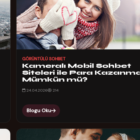
GÖRÜNTÜLÜ SOHBET
Kameralı Mobil Sohbet
Siteleri ile Para Kazanm
Mümkün mü?
24.04.2026
214
Blogu Oku