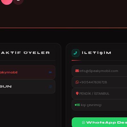
 AKTIF ÜYELER
İLETIŞIM
info@Speakymobil.com
akymobil
+905447636728
SUN
PENDİK / İSTANBUL
16
kişi çevrimiçi
WhatsApp Des