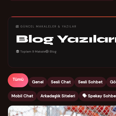
GÜNCEL MAKALELER & YAZILAR
Blog Yazıla
Toplam 9 Makale
Blog
Tümü
Genel
Sesli Chat
Sesli Sohbet
Gö
Mobil Chat
Arkadaşlık Siteleri
🗣️ Spekay Sohbe