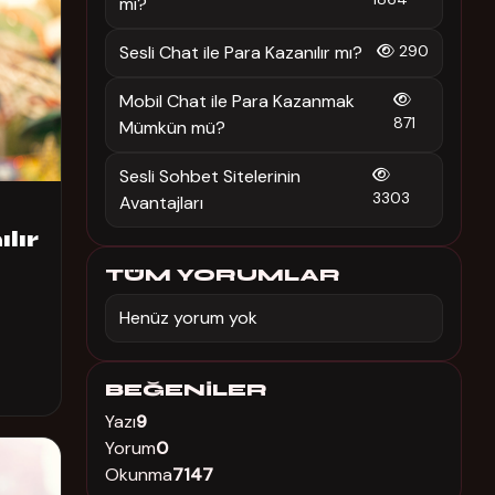
mı?
Sesli Chat ile Para Kazanılır mı?
290
Mobil Chat ile Para Kazanmak
871
Mümkün mü?
Sesli Sohbet Sitelerinin
3303
Avantajları
lır
TÜM YORUMLAR
Henüz yorum yok
BEĞENILER
Yazı
9
Yorum
0
Okunma
7147