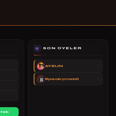
SON ÜYELER
AYSUN
Speakymobil
tek