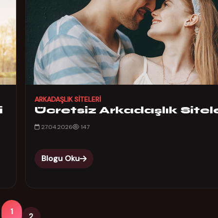
ARKADAŞLIK SITELERI
i
Ücretsiz Arkadaşlık Sitele
27.04.2026
147
Blogu Oku
1
2