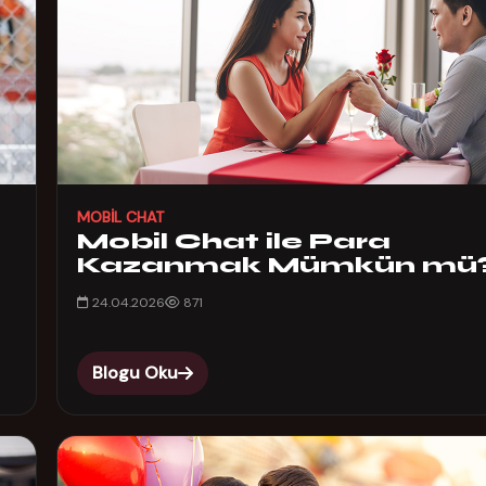
MOBIL CHAT
Mobil Chat ile Para
Kazanmak Mümkün mü
24.04.2026
871
Blogu Oku