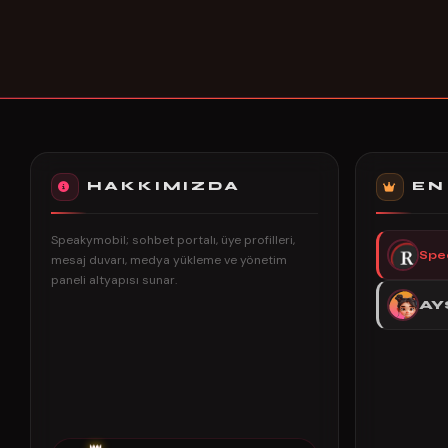
HAKKIMIZDA
EN
Speakymobil; sohbet portalı, üye profilleri,
Spe
mesaj duvarı, medya yükleme ve yönetim
paneli altyapısı sunar.
AY
👑