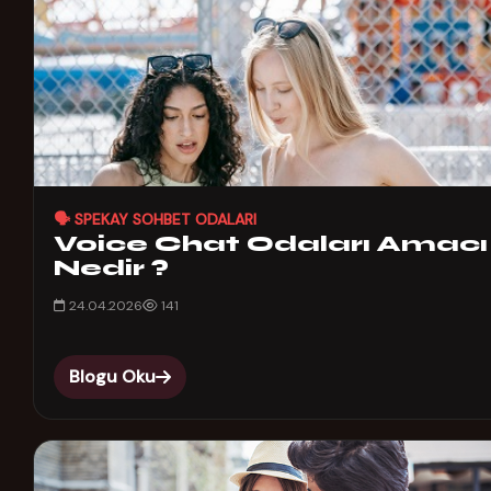
🗣️ SPEKAY SOHBET ODALARI
Voice Chat Odaları Amacı
Nedir ?
24.04.2026
141
Blogu Oku