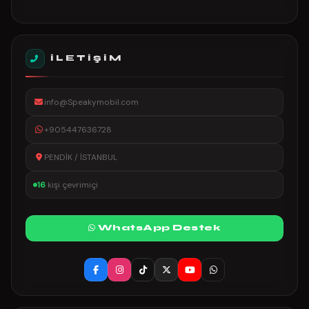
İLETIŞIM
info@Speakymobil.com
+905447636728
PENDİK / İSTANBUL
16
kişi çevrimiçi
WhatsApp Destek