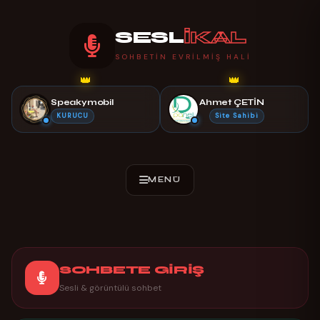
SESL
İKAL
SOHBETIN EVRILMIŞ HALI
👑
👑
Speakymobil
Ahmet ÇETİN
KURUCU
Site Sahibi
SOHBETE GİRİŞ
Sesli & görüntülü sohbet