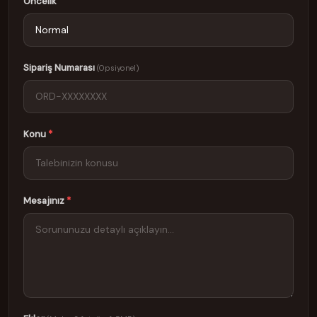
Öncelik
Sipariş Numarası
(Opsiyonel)
Konu
*
Mesajınız
*