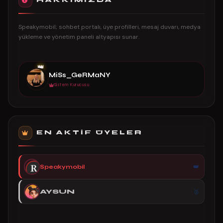
HAKKIMIZDA
Speakymobil; sohbet portalı, üye profilleri, mesaj duvarı, medya
yükleme ve yönetim paneli altyapısı sunar.
👑
MiSs_GeRMaNY
Sistem Kurucusu
EN AKTIF ÜYELER
Speakymobil
AYSUN