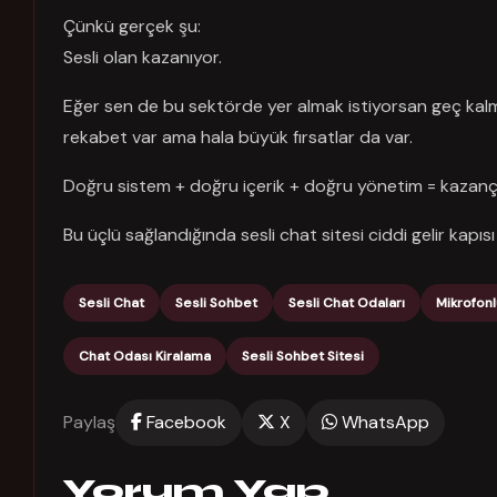
Çünkü gerçek şu:
Sesli olan kazanıyor.
Eğer sen de bu sektörde yer almak istiyorsan geç kalm
rekabet var ama hala büyük fırsatlar da var.
Doğru sistem + doğru içerik + doğru yönetim = kazan
Bu üçlü sağlandığında sesli chat sitesi ciddi gelir kapısı 
Sesli Chat
Sesli Sohbet
Sesli Chat Odaları
Mikrofon
Chat Odası Kiralama
Sesli Sohbet Sitesi
Paylaş
Facebook
X
WhatsApp
Yorum Yap