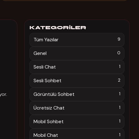
KATEGORILER
Tüm Yazılar
9
Genel
0
Sesli Chat
1
Sesli Sohbet
2
yor.
Görüntülü Sohbet
1
Ücretsiz Chat
1
Mobil Sohbet
1
Mobil Chat
1