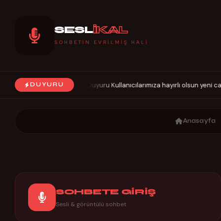
SESL
İKAL
SOHBETIN EVRILMIŞ HALI
Duyuru Kullanıcılarımıza hayırlı olsun yeni ca
DUYURU
◆
Anasayfa
SOHBETE GİRİŞ
Sesli & görüntülü sohbet