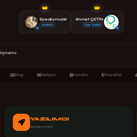
👑
👑
Speakymobil
Ahmet ÇETİN
KURUCU
Site Sahibi
lışmamız.
Blog
İletişim
Yardım
Kurallar
YAZILIMCI
Speakymobil