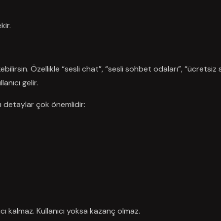
ir.
irsin. Özellikle “sesli chat”, “sesli sohbet odaları”, “ücretsiz s
anıcı gelir.
zı detaylar çok önemlidir:
ı kalmaz. Kullanıcı yoksa kazanç olmaz.