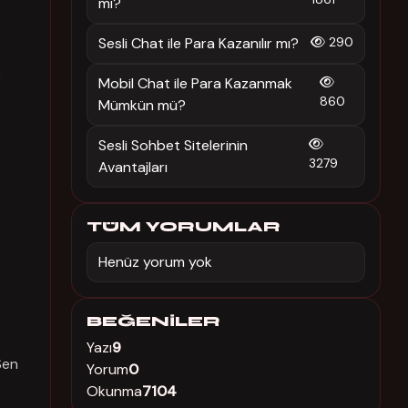
mı?
Sesli Chat ile Para Kazanılır mı?
290
e
Mobil Chat ile Para Kazanmak
860
Mümkün mü?
Sesli Sohbet Sitelerinin
3279
Avantajları
TÜM YORUMLAR
Henüz yorum yok
BEĞENILER
Yazı
9
Sen
Yorum
0
Okunma
7104