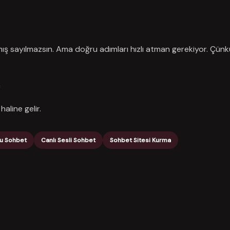
ış sayılmazsın. Ama doğru adımları hızlı atman gerekiyor. Çünk
ç
haline gelir.
lu Sohbet
Canlı Sesli Sohbet
Sohbet Sitesi Kurma