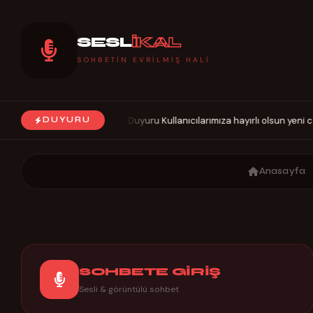
SESL
İKAL
SOHBETIN EVRILMIŞ HALI
Duyuru Kullanıcılarımıza hayırlı olsun yeni c
DUYURU
◆
Anasayfa
SOHBETE GİRİŞ
Sesli & görüntülü sohbet