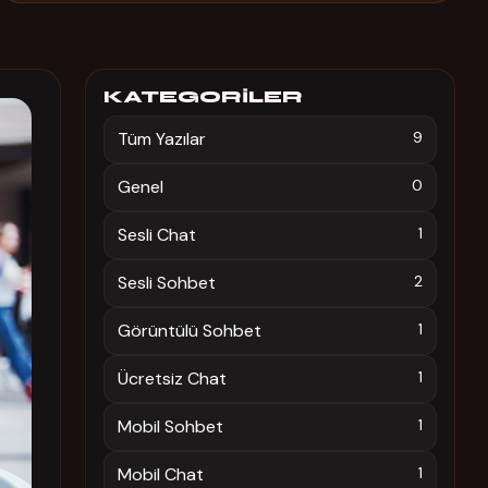
KATEGORILER
Tüm Yazılar
9
Genel
0
Sesli Chat
1
Sesli Sohbet
2
Görüntülü Sohbet
1
Ücretsiz Chat
1
Mobil Sohbet
1
Mobil Chat
1