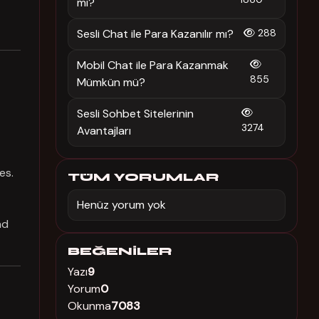
mı?
Sesli Chat ile Para Kazanılır mı?
288
Mobil Chat ile Para Kazanmak
855
Mümkün mü?
Sesli Sohbet Sitelerinin
3274
Avantajları
es.
TÜM YORUMLAR
Henüz yorum yok
nd
BEĞENILER
Yazı
9
Yorum
0
Okunma
7083