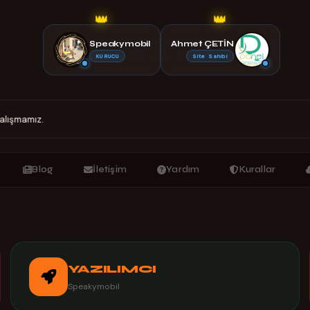
👑
👑
Speakymobil
Ahmet ÇETİN
KURUCU
Site Sahibi
alışmamız.
Blog
İletişim
Yardım
Kurallar
YAZILIMCI
Speakymobil