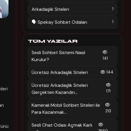
Arkadaşlık Siteleri
1
🗣️ Spekay Sohbet Odaları
1
TÜM YAZILAR
Sesli Sohbet Sistemi Nasıl
141
Kurulur?
Ücretsiz Arkadaşlık Siteleri
144
Ücretsiz Arkadaşlık Siteleri
leri
171
Gerçekten Kazandırı...
an
Kameralı Mobil Sohbet Siteleri ile
213
Para Kazanmak...
Sesli Chat Odası Açmak Karlı
örünü
1860