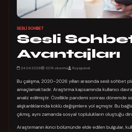
SESLI SOHBET
Sesli Sohbet
Avantajları
24.04.2026
3274 okunma
Ruyapanel
Bu çalışma, 2020–2026 yılları arasında sesli sohbet platf
amaçlamaktadır. Araştırma kapsamında kullanıcı davranışl
analiz edilmiştir. Özellikle pandemi sonrası dönemde sesli
alışkanlıklarında köklü değişimlere yol açmıştır. Bu bağ
çıkmış, aynı zamanda sosyal toplulukların oluştuğu din
Araştırmanın ikinci bölümünde elde edilen bulgular, kulla