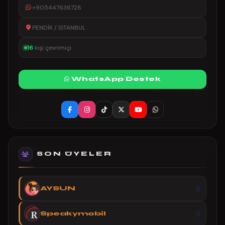
+905447636728
PENDİK / İSTANBUL
16
kişi çevrimiçi
WhatsApp Destek
SON ÜYELER
AYSUN
Speakymobil