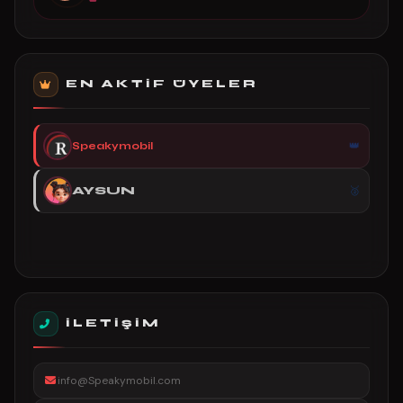
EN AKTIF ÜYELER
Speakymobil
AYSUN
İLETIŞIM
info@Speakymobil.com