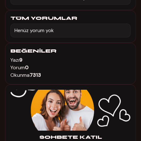
TÜM YORUMLAR
Henüz yorum yok
BEĞENILER
Yazı
9
Yorum
0
Okunma
7313
SOHBETE KATIL