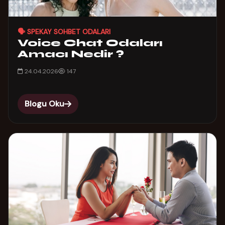
🗣️ SPEKAY SOHBET ODALARI
Voice Chat Odaları
Amacı Nedir ?
24.04.2026
147
Blogu Oku