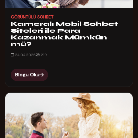
GÖRÜNTÜLÜ SOHBET
Kameralı Mobil Sohbet
Siteleri ile Para
Kazanmak Mümkün
mü?
24.04.2026
219
Blogu Oku