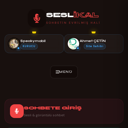
SESL
İKAL
SOHBETIN EVRILMIŞ HALI
👑
👑
Speakymobil
Ahmet ÇETİN
KURUCU
Site Sahibi
SOHBETE GİRİŞ
Sesli & görüntülü sohbet