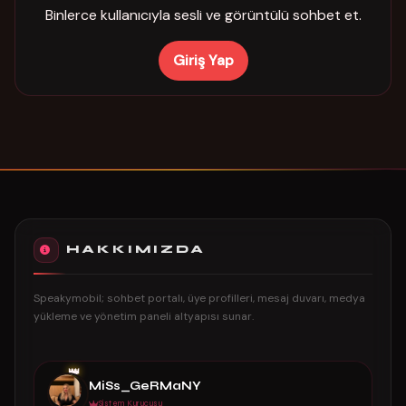
Binlerce kullanıcıyla sesli ve görüntülü sohbet et.
Giriş Yap
HAKKIMIZDA
Speakymobil; sohbet portalı, üye profilleri, mesaj duvarı, medya
yükleme ve yönetim paneli altyapısı sunar.
👑
MiSs_GeRMaNY
Sistem Kurucusu