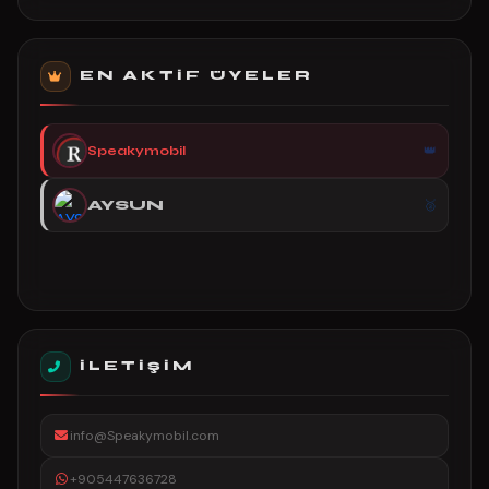
EN AKTIF ÜYELER
Speakymobil
AYSUN
İLETIŞIM
info@Speakymobil.com
+905447636728