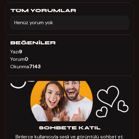
TÜM YORUMLAR
Henüz yorum yok
BEĞENILER
Yazı
9
Yorum
0
Okunma
7143
SOHBETE KATIL
Binlerce kullanıcıyla sesli ve görüntülü sohbet et.