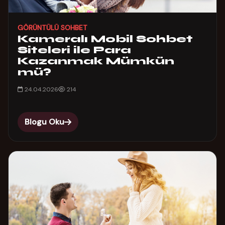
GÖRÜNTÜLÜ SOHBET
Kameralı Mobil Sohbet
Siteleri ile Para
Kazanmak Mümkün
mü?
24.04.2026
214
Blogu Oku