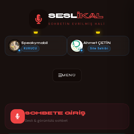
SESL
İKAL
SOHBETIN EVRILMIŞ HALI
👑
👑
Speakymobil
Ahmet ÇETİN
KURUCU
Site Sahibi
SOHBETE GİRİŞ
Sesli & görüntülü sohbet