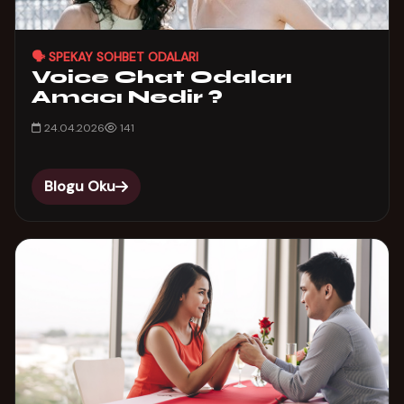
🗣️ SPEKAY SOHBET ODALARI
Voice Chat Odaları
Amacı Nedir ?
24.04.2026
141
Blogu Oku