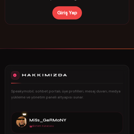
Giriş Yap
HAKKIMIZDA
Speakymobil; sohbet portalı, üye profilleri, mesaj duvarı, medya
yükleme ve yönetim paneli altyapısı sunar.
👑
MiSs_GeRMaNY
Sistem Kurucusu