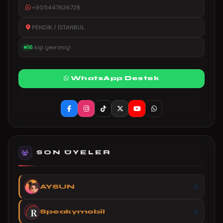
+905447636728
PENDİK / İSTANBUL
16
kişi çevrimiçi
WhatsApp Destek
SON ÜYELER
AYSUN
Speakymobil