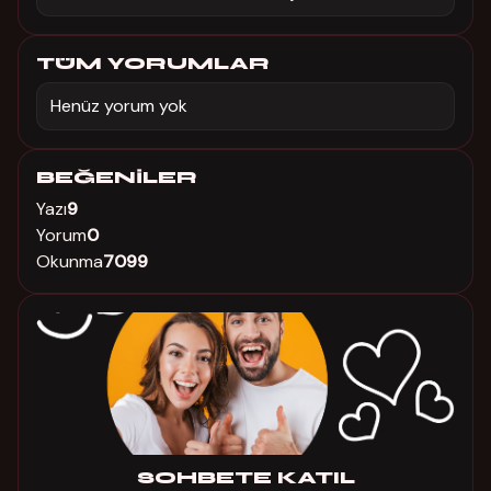
TÜM YORUMLAR
Henüz yorum yok
BEĞENILER
Yazı
9
Yorum
0
Okunma
7099
SOHBETE KATIL