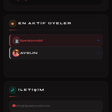
EN AKTIF ÜYELER
Speakymobil
AYSUN
İLETIŞIM
info@Speakymobil.com