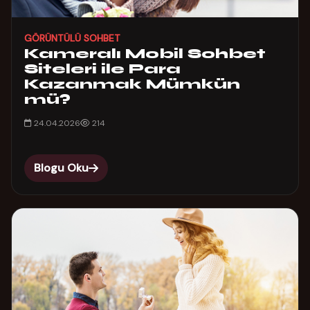
GÖRÜNTÜLÜ SOHBET
Kameralı Mobil Sohbet
Siteleri ile Para
Kazanmak Mümkün
mü?
24.04.2026
214
Blogu Oku