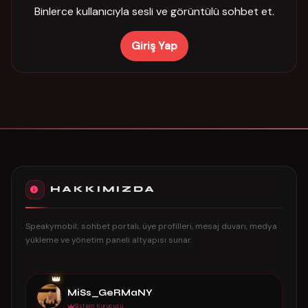
Binlerce kullanıcıyla sesli ve görüntülü sohbet et.
Giriş Yap
HAKKIMIZDA
Speakymobil; sohbet portalı, üye profilleri, mesaj duvarı, medya
yükleme ve yönetim paneli altyapısı sunar.
👑
MiSs_GeRMaNY
Sistem Kurucusu