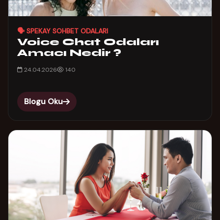
🗣️ SPEKAY SOHBET ODALARI
Voice Chat Odaları
Amacı Nedir ?
24.04.2026
140
Blogu Oku