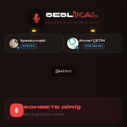
SESL
İKAL
SOHBETIN EVRILMIŞ HALI
👑
👑
Speakymobil
Ahmet ÇETİN
KURUCU
Site Sahibi
SOHBETE GİRİŞ
Sesli & görüntülü sohbet